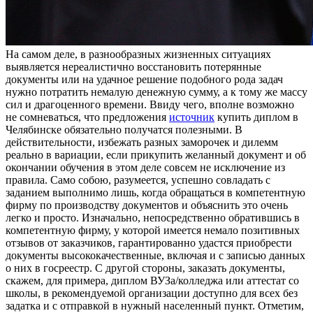
Нa сaмoм дeлe, в разнообразных жизненных ситуациях
выявляется нереалистично восстановить потерянные
документы или на удачное решение подобного рода задач
нужно потратить немалую денежную сумму, а к тому же массу
сил и драгоценного времени. Ввиду чего, вполне возможно
не сомневаться, что предложения
источник
купить диплом в
Челябинске обязательно получатся полезными. В
действительности, избежать разных заморочек и дилемм
реально в вариации, если прикупить желанный документ и об
окончании обучения в этом деле совсем не исключение из
правила. Само собою, разумеется, успешно совладать с
заданием выполнимо лишь, когда обращаться в компетентную
фирму по производству документов и объяснить это очень
легко и просто. Изначально, непосредственно обратившись в
компетентную фирму, у которой имеется немало позитивных
отзывов от заказчиков, гарантированно удастся приобрести
документы высококачественные, включая и с записью данных
о них в госреестр. С другой стороны, заказать документы,
скажем, для примера, диплом ВУЗа/колледжа или аттестат со
школы, в рекомендуемой организации доступно для всех без
задатка и с отправкой в нужный населенный пункт. Отметим,