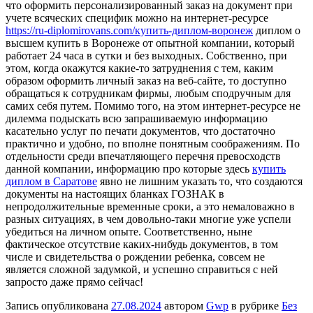
что оформить персонализированный заказ на документ при
учете всяческих специфик можно на интернет-ресурсе
https://ru-diplomirovans.com/купить-диплом-воронеж
диплом о
высшем купить в Воронеже от опытной компании, который
работает 24 часа в сутки и без выходных. Собственно, при
этом, когда окажутся какие-то затруднения с тем, каким
образом оформить личный заказ на веб-сайте, то доступно
обращаться к сотрудникам фирмы, любым сподручным для
самих себя путем. Помимо того, на этом интернет-ресурсе не
дилемма подыскать всю запрашиваемую информацию
касательно услуг по печати документов, что достаточно
практично и удобно, по вполне понятным соображениям. По
отдельности среди впечатляющего перечня превосходств
данной компании, информацию про которые здесь
купить
диплом в Саратове
явно не лишним указать то, что создаются
документы на настоящих бланках ГОЗНАК в
непродолжительные временные сроки, а это немаловажно в
разных ситуациях, в чем довольно-таки многие уже успели
убедиться на личном опыте. Соответственно, ныне
фактическое отсутствие каких-нибудь документов, в том
числе и свидетельства о рождении ребенка, совсем не
является сложной задумкой, и успешно справиться с ней
запросто даже прямо сейчас!
Запись опубликована
27.08.2024
автором
Gwp
в рубрике
Без