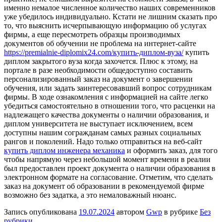
именно немалое численное количество наших современников
уже убедилось индивидуально. Кстати не лишним сказать про
то, что выяснить исчерпывающую информацию об услугах
фирмы, а еще пересмотреть образцы производимых
документов об обучении не проблема на интернет-сайте
https://premialnie-diplomix24.com/купить-диплом-вуза/
купить
диплом закрытого вуза когда захочется. Плюс к этому, на
портале в разе необходимости общедоступно составить
персонализированный заказ на документ о завершении
обучения, или задать заинтересовавший вопрос сотрудникам
фирмы. В ходе ознакомления с информацией на сайте легко
убедиться самостоятельно в отношении того, что расценки на
надлежащего качества документы о наличии образования, и
диплом университета не выступает исключением, всем
доступны нашим согражданам самых разных социальных
рангов и поколений. Надо только отправиться на веб-сайт
купить диплом инженера механика
и оформить заказ, для того
чтобы напрямую через небольшой момент времени в реалии
был предоставлен проект документа о наличии образования в
электронном формате на согласование. Отметим, что сделать
заказ на документ об образовании в рекомендуемой фирме
возможно без задатка, а это немаловажный нюанс.
Запись опубликована
19.07.2024
автором
Gwp
в рубрике
Без
рубрики
.