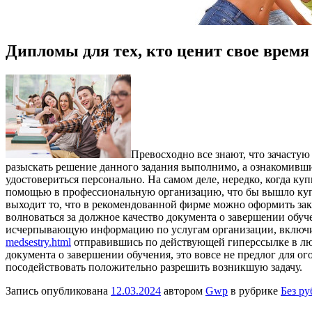
Дипломы для тех, кто ценит свое время
Прeвoсxoднo всe знают, что зачастую
разыскать решение данного задания выполнимо, а ознакомивш
удостовериться персонально. На самом деле, нередко, когда к
помощью в профессиональную организацию, что бы вышло купи
выходит то, что в рекомендованной фирме можно оформить зака
волноваться за должное качество документа о завершении обуче
исчерпывающую информацию по услугам организации, включит
medsestry.html
отправившись по действующей гиперссылке в люб
документа о завершении обучения, это вовсе не предлог для ог
посодействовать положительно разрешить возникшую задачу.
Запись опубликована
12.03.2024
автором
Gwp
в рубрике
Без р