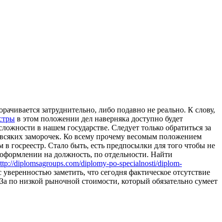
рачивается затруднительно, либо подавно не реально. К слову,
стры
в этом положении дел наверняка доступно будет
ложности в нашем государстве. Следует только обратиться за
 всяких заморочек. Ко всему прочему весомым положением
 в госреестр. Стало быть, есть предпосылки для того чтобы не
и оформлении на должность, по отдельности. Найти
ttp://diplomsagroups.com/diplomy-po-specialnosti/diplom-
уверенностью заметить, что сегодня фактическое отсутствие
УЗа по низкой рыночной стоимости, который обязательно сумеет