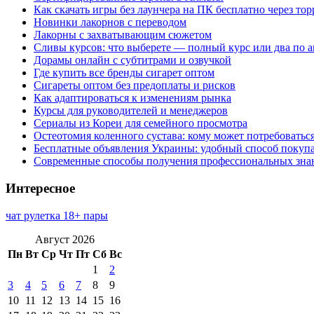
Как скачать игры без лаунчера на ПК бесплатно через тор
Новинки лакорнов с переводом
Лакорны с захватывающим сюжетом
Сливы курсов: что выберете — полный курс или два по 
Дорамы онлайн с субтитрами и озвучкой
Где купить все бренды сигарет оптом
Сигареты оптом без предоплаты и рисков
Как адаптироваться к изменениям рынка
Курсы для руководителей и менеджеров
Сериалы из Кореи для семейного просмотра
Остеотомия коленного сустава: кому может потребоватьс
Бесплатные объявления Украины: удобный способ покупа
Современные способы получения профессиональных зна
Интересное
чат рулетка 18+ пары
Август 2026
Пн
Вт
Ср
Чт
Пт
Сб
Вс
1
2
3
4
5
6
7
8
9
10
11
12
13
14
15
16