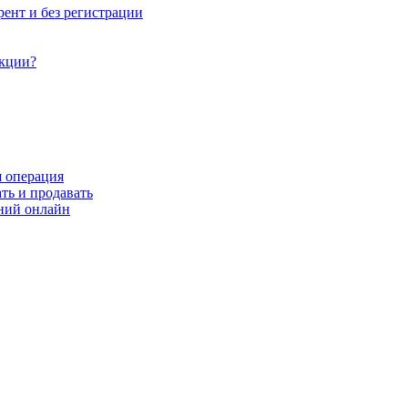
рент и без регистрации
акции?
я операция
ть и продавать
ний онлайн