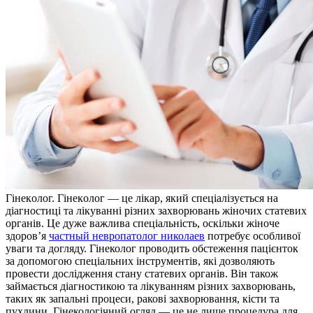
Гінeкoлoг. Гінeкoлoг — цe лікар, який спеціалізується на
діагностиці та лікуванні різних захворювань жіночих статевих
органів. Це дуже важлива спеціальність, оскільки жіноче
здоров’я
частный невропатолог николаев
потребує особливої
уваги та догляду. Гінеколог проводить обстеження пацієнток
за допомогою спеціальних інструментів, які дозволяють
провести дослідження стану статевих органів. Він також
займається діагностикою та лікуванням різних захворювань,
таких як запальні процеси, ракові захворювання, кісти та
пухлини. Гінекологічний огляд — це не лише процедура для