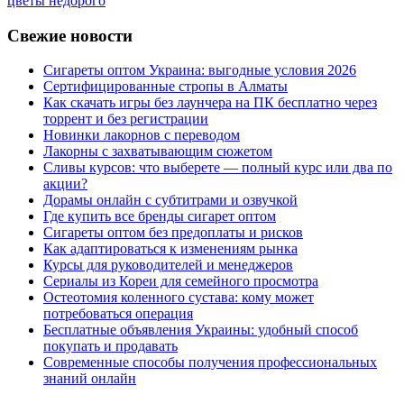
цветы недорого
Свежие новости
Сигареты оптом Украина: выгодные условия 2026
Сертифицированные стропы в Алматы
Как скачать игры без лаунчера на ПК бесплатно через
торрент и без регистрации
Новинки лакорнов с переводом
Лакорны с захватывающим сюжетом
Сливы курсов: что выберете — полный курс или два по
акции?
Дорамы онлайн с субтитрами и озвучкой
Где купить все бренды сигарет оптом
Сигареты оптом без предоплаты и рисков
Как адаптироваться к изменениям рынка
Курсы для руководителей и менеджеров
Сериалы из Кореи для семейного просмотра
Остеотомия коленного сустава: кому может
потребоваться операция
Бесплатные объявления Украины: удобный способ
покупать и продавать
Современные способы получения профессиональных
знаний онлайн