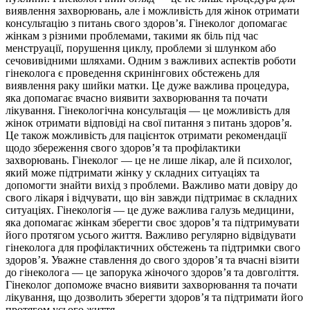
виявлення захворювань, але і можливість для жінок отримати
консультацію з питань свого здоров’я. Гінеколог допомагає
жінкам з різними проблемами, такими як біль під час
менструації, порушення циклу, проблеми зі шлунком або
сечовивідними шляхами. Одним з важливих аспектів роботи
гінеколога є проведення скринінгових обстежень для
виявлення раку шийки матки. Це дуже важлива процедура,
яка допомагає вчасно виявити захворювання та почати
лікування. Гінекологічна консультація — це можливість для
жінок отримати відповіді на свої питання з питань здоров’я.
Це також можливість для пацієнток отримати рекомендації
щодо збереження свого здоров’я та профілактики
захворювань. Гінеколог — це не лише лікар, але й психолог,
який може підтримати жінку у складних ситуаціях та
допомогти знайти вихід з проблеми. Важливо мати довіру до
свого лікаря і відчувати, що він завжди підтримає в складних
ситуаціях. Гінекологія — це дуже важлива галузь медицини,
яка допомагає жінкам зберегти своє здоров’я та підтримувати
його протягом усього життя. Важливо регулярно відвідувати
гінеколога для профілактичних обстежень та підтримки свого
здоров’я. Уважне ставлення до свого здоров’я та вчасні візити
до гінеколога — це запорука жіночого здоров’я та довголіття.
Гінеколог допоможе вчасно виявити захворювання та почати
лікування, що дозволить зберегти здоров’я та підтримати його
протягом усього життя.