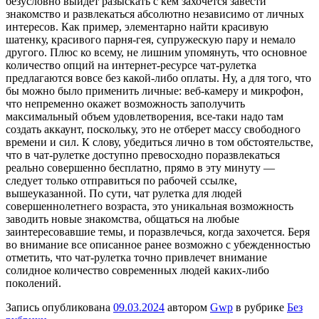
безусловно выйдет разыскать с кем захочется завести
знакомство и развлекаться абсолютно независимо от личных
интересов. Как пример, элементарно найти красивую
шатенку, красивого парня-гея, супружескую пару и немало
другого. Плюс ко всему, не лишним упомянуть, что основное
количество опций на интернет-ресурсе чат-рулетка
предлагаются вовсе без какой-либо оплаты. Ну, а для того, что
бы можно было применить личные: веб-камеру и микрофон,
что непременно окажет возможность заполучить
максимальный объем удовлетворения, все-таки надо там
создать аккаунт, поскольку, это не отберет массу свободного
времени и сил. К слову, убедиться лично в том обстоятельстве,
что в чат-рулетке доступно превосходно поразвлекаться
реально совершенно бесплатно, прямо в эту минуту —
следует только отправиться по рабочей ссылке,
вышеуказанной. По сути, чат рулетка для людей
совершеннолетнего возраста, это уникальная возможность
заводить новые знакомства, общаться на любые
заинтересовавшие темы, и поразвлечься, когда захочется. Беря
во внимание все описанное ранее возможно с убежденностью
отметить, что чат-рулетка точно привлечет внимание
солидное количество современных людей каких-либо
поколений.
Запись опубликована
09.03.2024
автором
Gwp
в рубрике
Без