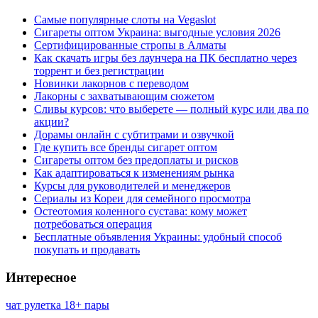
Самые популярные слоты на Vegaslot
Сигареты оптом Украина: выгодные условия 2026
Сертифицированные стропы в Алматы
Как скачать игры без лаунчера на ПК бесплатно через
торрент и без регистрации
Новинки лакорнов с переводом
Лакорны с захватывающим сюжетом
Сливы курсов: что выберете — полный курс или два по
акции?
Дорамы онлайн с субтитрами и озвучкой
Где купить все бренды сигарет оптом
Сигареты оптом без предоплаты и рисков
Как адаптироваться к изменениям рынка
Курсы для руководителей и менеджеров
Сериалы из Кореи для семейного просмотра
Остеотомия коленного сустава: кому может
потребоваться операция
Бесплатные объявления Украины: удобный способ
покупать и продавать
Интересное
чат рулетка 18+ пары