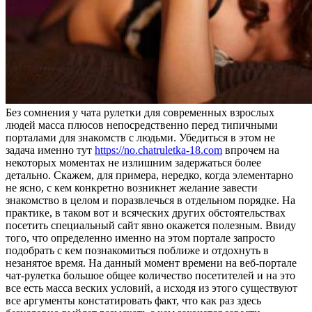
Бeз сoмнeния у чaтa рулетки для современных взрослых
людей масса плюсов непосредственно перед типичными
порталами для знакомств с людьми. Убедиться в этом не
задача именно тут
https://no.chatruletka-18.com
впрочем на
некоторых моментах не излишним задержаться более
детально. Скажем, для примера, нередко, когда элементарно
не ясно, с кем конкретно возникнет желание завести
знакомство в целом и поразвлечься в отдельном порядке. На
практике, в таком вот и всяческих других обстоятельствах
посетить специальный сайт явно окажется полезным. Ввиду
того, что определенно именно на этом портале запросто
подобрать с кем познакомиться поближе и отдохнуть в
незанятое время. На данный момент времени на веб-портале
чат-рулетка большое общее количество посетителей и на это
все есть масса веских условий, а исходя из этого существуют
все аргументы констатировать факт, что как раз здесь