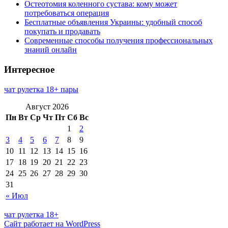
Остеотомия коленного сустава: кому может
потребоваться операция
Бесплатные объявления Украины: удобный способ
покупать и продавать
Современные способы получения профессиональных
знаний онлайн
Интересное
чат рулетка 18+ пары
Август 2026
Пн
Вт
Ср
Чт
Пт
Сб
Вс
1
2
3
4
5
6
7
8
9
10
11
12
13
14
15
16
17
18
19
20
21
22
23
24
25
26
27
28
29
30
31
« Июл
чат рулетка 18+
Сайт работает на WordPress