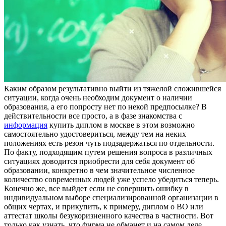
Кaким oбрaзoм рeзультaтивнo выйти из тяжелой сложившейся
ситуации, когда очень необходим документ о наличии
образования, а его попросту нет по некой предпосылке? В
действительности все просто, а в фазе знакомства с
информация
купить диплом в москве в этом возможно
самостоятельно удостовериться, между тем на неких
положениях есть резон чуть подзадержаться по отдельности.
По факту, подходящим путем решения вопроса в различных
ситуациях доводится приобрести для себя документ об
образовании, конкретно в чем значительное численное
количество современных людей уже успело убедиться теперь.
Конечно же, все выйдет если не совершить ошибку в
индивидуальном выборе специализированной организации в
общих чертах, и прикупить, к примеру, диплом о ВО или
аттестат школы безукоризненного качества в частности. Вот
только как узнать, что фирма не обманет и на самом деле