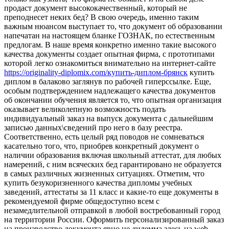
продаст документ высококачественный, который не
преподнесет неких бед? В свою очередь, именно таким
важным нюансом выступает то, что документ об образовании
напечатан на настоящем бланке ГОЗНАК, по естественным
предлогам. В наше время конкретно именно такие высокого
качества документы создает опытная фирма, с прототипами
которой легко ознакомиться внимательно на интернет-сайте
https://originality-diplomix.com/купить-диплом-брянск
купить
диплом в балаково заглянув по рабочей гиперссылке. Еще,
особым подтверждением надлежащего качества документов
об окончании обучения является то, что опытная организация
оказывает великолепную возможность подать
индивидуальный заказ на выпуск документа с дальнейшим
записью данных\сведений про него в базу реестра.
Соответственно, есть целый ряд поводов не сомневаться
касательно того, что, приобрев конкретный документ о
наличии образования включая школьный аттестат, для любых
намерений, с ним всяческих бед гарантировано не образуется
в самых различных жизненных ситуациях. Отметим, что
купить безукоризненного качества дипломы учебных
заведений, аттестаты за 11 класс и какие-то еще документы в
рекомендуемой фирме общедоступно всем с
незамедлительной отправкой в любой востребованный город
на территории России. Оформить персонализированный заказ
на производство документа явно не дилемма здесь на web-