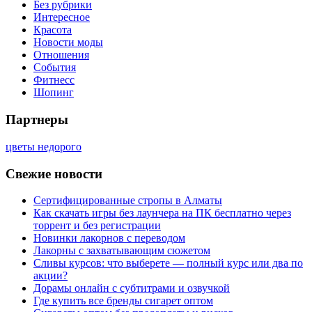
Без рубрики
Интересное
Красота
Новости моды
Отношения
События
Фитнесс
Шопинг
Партнеры
цветы недорого
Свежие новости
Сертифицированные стропы в Алматы
Как скачать игры без лаунчера на ПК бесплатно через
торрент и без регистрации
Новинки лакорнов с переводом
Лакорны с захватывающим сюжетом
Сливы курсов: что выберете — полный курс или два по
акции?
Дорамы онлайн с субтитрами и озвучкой
Где купить все бренды сигарет оптом