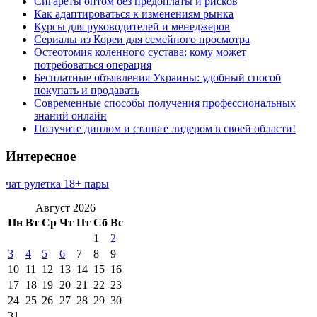
Сигареты оптом без предоплаты и рисков
Как адаптироваться к изменениям рынка
Курсы для руководителей и менеджеров
Сериалы из Кореи для семейного просмотра
Остеотомия коленного сустава: кому может
потребоваться операция
Бесплатные объявления Украины: удобный способ
покупать и продавать
Современные способы получения профессиональных
знаний онлайн
Получите диплом и станьте лидером в своей области!
Интересное
чат рулетка 18+ пары
Август 2026
Пн
Вт
Ср
Чт
Пт
Сб
Вс
1
2
3
4
5
6
7
8
9
10
11
12
13
14
15
16
17
18
19
20
21
22
23
24
25
26
27
28
29
30
31