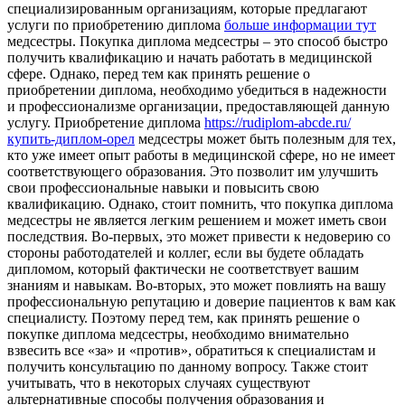
специализированным организациям, которые предлагают
услуги по приобретению диплома
больше информации тут
медсестры. Покупка диплома медсестры – это способ быстро
получить квалификацию и начать работать в медицинской
сфере. Однако, перед тем как принять решение о
приобретении диплома, необходимо убедиться в надежности
и профессионализме организации, предоставляющей данную
услугу. Приобретение диплома
https://rudiplom-abcde.ru/
купить-диплом-орел
медсестры может быть полезным для тех,
кто уже имеет опыт работы в медицинской сфере, но не имеет
соответствующего образования. Это позволит им улучшить
свои профессиональные навыки и повысить свою
квалификацию. Однако, стоит помнить, что покупка диплома
медсестры не является легким решением и может иметь свои
последствия. Во-первых, это может привести к недоверию со
стороны работодателей и коллег, если вы будете обладать
дипломом, который фактически не соответствует вашим
знаниям и навыкам. Во-вторых, это может повлиять на вашу
профессиональную репутацию и доверие пациентов к вам как
специалисту. Поэтому перед тем, как принять решение о
покупке диплома медсестры, необходимо внимательно
взвесить все «за» и «против», обратиться к специалистам и
получить консультацию по данному вопросу. Также стоит
учитывать, что в некоторых случаях существуют
альтернативные способы получения образования и