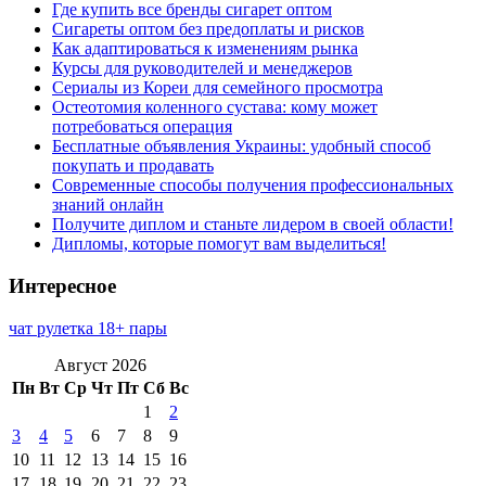
Где купить все бренды сигарет оптом
Сигареты оптом без предоплаты и рисков
Как адаптироваться к изменениям рынка
Курсы для руководителей и менеджеров
Сериалы из Кореи для семейного просмотра
Остеотомия коленного сустава: кому может
потребоваться операция
Бесплатные объявления Украины: удобный способ
покупать и продавать
Современные способы получения профессиональных
знаний онлайн
Получите диплом и станьте лидером в своей области!
Дипломы, которые помогут вам выделиться!
Интересное
чат рулетка 18+ пары
Август 2026
Пн
Вт
Ср
Чт
Пт
Сб
Вс
1
2
3
4
5
6
7
8
9
10
11
12
13
14
15
16
17
18
19
20
21
22
23