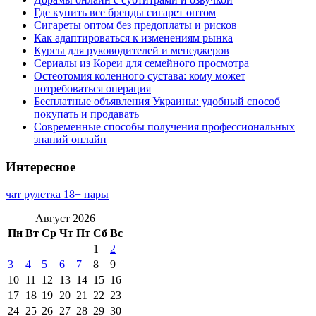
Где купить все бренды сигарет оптом
Сигареты оптом без предоплаты и рисков
Как адаптироваться к изменениям рынка
Курсы для руководителей и менеджеров
Сериалы из Кореи для семейного просмотра
Остеотомия коленного сустава: кому может
потребоваться операция
Бесплатные объявления Украины: удобный способ
покупать и продавать
Современные способы получения профессиональных
знаний онлайн
Интересное
чат рулетка 18+ пары
Август 2026
Пн
Вт
Ср
Чт
Пт
Сб
Вс
1
2
3
4
5
6
7
8
9
10
11
12
13
14
15
16
17
18
19
20
21
22
23
24
25
26
27
28
29
30