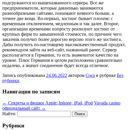
подгружаются из вышеназванного сервера. Все же
предприниматели, которые давненько занимаются
разнообразными сайтами, понимают немного больше, а
точнее две вещи. Во-первых, хостинг бывает плохим: с
временным отключением, медленным и так далее. Второе,
организации временами попросту реализуют хостинг от
крупных фирм по завышенной стоимости, по причине чего
заказчик получит более дорогую версию этого же хостинга.
Дабы получить по-настоящему высококачественный продукт,
рекомендуем зайти на веб-сайт, названный ранее. Сервер
располагается в Германии, то есть знаменитое качество на
уровне. Плюс Германия в целом расположена сравнительно
недалеко, а значит соединение будет всегда отличное.
Запись опубликована
24.06.2022
автором
Gwp
в рубрике
Без
рубрики
.
Навигация по записям
←
Секреты и фишки Apple: Iphone, iPad, iPod
Vavada casino
официальный сайт
→
Найти:
Рубрики