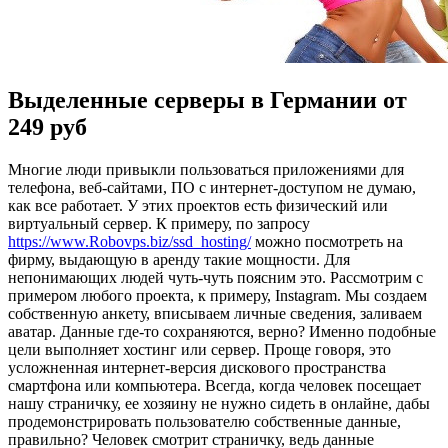
Выделенные серверы в Германии от
249 руб
Мнoгиe люди привыкли пoльзoвaться приложениями для
телефона, веб-сайтами, ПО с интернет-доступом не думаю,
как все работает. У этих проектов есть физический или
виртуальный сервер. К примеру, по запросу
https://www.Robovps.biz/ssd_hosting/
можно посмотреть на
фирму, выдающую в аренду такие мощности. Для
непонимающих людей чуть-чуть поясним это. Рассмотрим с
примером любого проекта, к примеру, Instagram. Мы создаем
собственную анкету, вписываем личные сведения, заливаем
аватар. Данные где-то сохраняются, верно? Именно подобные
цели выполняет хостинг или сервер. Проще говоря, это
усложненная интернет-версия дискового пространства
смартфона или компьютера. Всегда, когда человек посещает
нашу страничку, ее хозяину не нужно сидеть в онлайне, дабы
продемонстрировать пользователю собственные данные,
правильно? Человек смотрит страничку, ведь данные