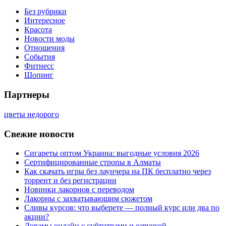
Без рубрики
Интересное
Красота
Новости моды
Отношения
События
Фитнесс
Шопинг
Партнеры
цветы недорого
Свежие новости
Сигареты оптом Украина: выгодные условия 2026
Сертифицированные стропы в Алматы
Как скачать игры без лаунчера на ПК бесплатно через
торрент и без регистрации
Новинки лакорнов с переводом
Лакорны с захватывающим сюжетом
Сливы курсов: что выберете — полный курс или два по
акции?
Дорамы онлайн с субтитрами и озвучкой