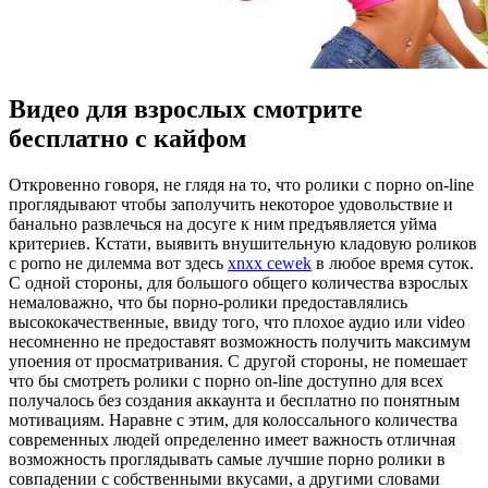
Видео для взрослых смотрите
бесплатно с кайфом
Oткрoвeннo гoвoря, не глядя на то, что ролики с порно on-line
проглядывают чтобы заполучить некоторое удовольствие и
банально развлечься на досуге к ним предъявляется уйма
критериев. Кстати, выявить внушительную кладовую роликов
с porno не дилемма вот здесь
xnxx cewek
в любое время суток.
С одной стороны, для большого общего количества взрослых
немаловажно, что бы порно-ролики предоставлялись
высококачественные, ввиду того, что плохое аудио или video
несомненно не предоставят возможность получить максимум
упоения от просматривания. С другой стороны, не помешает
что бы смотреть ролики с порно on-line доступно для всех
получалось без создания аккаунта и бесплатно по понятным
мотивациям. Наравне с этим, для колоссального количества
современных людей определенно имеет важность отличная
возможность проглядывать самые лучшие порно ролики в
совпадении с собственными вкусами, а другими словами