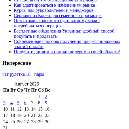
Как адаптироваться к изменениям рынка
Курсы для руководителей и менеджеров
Сериалы из Кореи для семейного просмотра
Остеотомия коленного сустава: кому может
потребоваться операция
Бесплатные объявления Украины: удобный способ
покупать и продавать
Современные способы получения профессиональных
знаний онлайн
Получите диплом и станьте лидером в своей области!
Интересное
чат рулетка 18+ пары
Август 2026
Пн
Вт
Ср
Чт
Пт
Сб
Вс
1
2
3
4
5
6
7
8
9
10
11
12
13
14
15
16
17
18
19
20
21
22
23
24
25
26
27
28
29
30
31