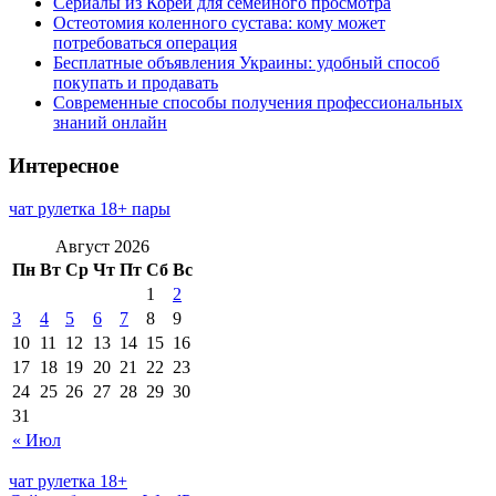
Сериалы из Кореи для семейного просмотра
Остеотомия коленного сустава: кому может
потребоваться операция
Бесплатные объявления Украины: удобный способ
покупать и продавать
Современные способы получения профессиональных
знаний онлайн
Интересное
чат рулетка 18+ пары
Август 2026
Пн
Вт
Ср
Чт
Пт
Сб
Вс
1
2
3
4
5
6
7
8
9
10
11
12
13
14
15
16
17
18
19
20
21
22
23
24
25
26
27
28
29
30
31
« Июл
чат рулетка 18+