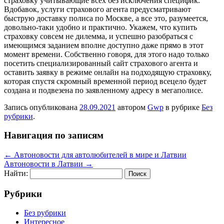
страховку учитывающие всех без исключения специфик.
Вдобавок, услуги страхового агента предусматривают
быструю доставку полиса по Москве, а все это, разумеется,
довольно-таки удобно и практично. Укажем, что купить
страховку совсем не дилемма, и успешно разобраться с
имеющимся заданием вполне доступно даже прямо в этот
момент времени. Собственно говоря, для этого надо только
посетить специализированный сайт страхового агента и
оставить заявку в режиме онлайн на подходящую страховку,
которая спустя скромный временной период всецело будет
создана и подвезена по заявленному адресу в мегаполисе.
Запись опубликована
28.09.2021
автором
Gwp
в рубрике
Без
рубрики
.
Навигация по записям
←
Автоновости для автолюбителей в мире и Латвии
Автоновости в Латвии
→
Найти:
Рубрики
Без рубрики
Интересное