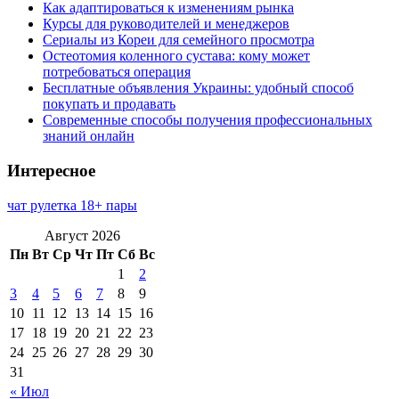
Как адаптироваться к изменениям рынка
Курсы для руководителей и менеджеров
Сериалы из Кореи для семейного просмотра
Остеотомия коленного сустава: кому может
потребоваться операция
Бесплатные объявления Украины: удобный способ
покупать и продавать
Современные способы получения профессиональных
знаний онлайн
Интересное
чат рулетка 18+ пары
Август 2026
Пн
Вт
Ср
Чт
Пт
Сб
Вс
1
2
3
4
5
6
7
8
9
10
11
12
13
14
15
16
17
18
19
20
21
22
23
24
25
26
27
28
29
30
31
« Июл