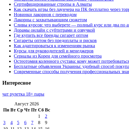
Сертифицированные стропы в Алматы
Как скачать игры без лаунчера на ПК бесплатно через тор
Новинки лакорнов с переводом
Лакорны с захватывающим сюжетом
Сливы курсов: что выберете — полный курс или два по 
Дорамы онлайн с субтитрами и озвучкой
Где купить все бренды сигарет оптом
Сигареты оптом без предоплаты и рисков
Как адаптироваться к изменениям рынка
Курсы для руководителей и менеджеров
Сериалы из Кореи для семейного просмотра
Остеотомия коленного сустава: кому может потребоватьс
Бесплатные объявления Украины: удобный способ покупа
Современные способы получения профессиональных зна
Интересное
чат рулетка 18+ пары
Август 2026
Пн
Вт
Ср
Чт
Пт
Сб
Вс
1
2
3
4
5
6
7
8
9
10
11
12
13
14
15
16