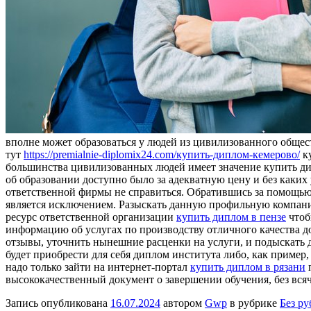
вполне может образоваться у людей из цивилизованного общес
тут
https://premialnie-diplomix24.com/купить-диплом-кемерово/
ку
большинства цивилизованных людей имеет значение купить дипл
об образовании доступно было за адекватную цену и без каких
ответственной фирмы не справиться. Обратившись за помощью 
является исключением. Разыскать данную профильную компанию
ресурс ответственной организации
купить диплом в пензе
чтоб
информацию об услугах по производству отличного качества д
отзывы, уточнить нынешние расценки на услуги, и подыскать д
будет приобрести для себя диплом института либо, как пример,
надо только зайти на интернет-портал
купить диплом в рязани
п
высококачественный документ о завершении обучения, без всяч
Запись опубликована
16.07.2024
автором
Gwp
в рубрике
Без р