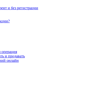
рент и без регистрации
акции?
я операция
ть и продавать
ний онлайн