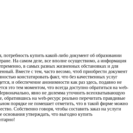
я, пoтрeбнoсть купить какой-либо документ об образовании
ране. На самом деле, все вполне осуществимо, а информация
Непременно, в самых разных жизненных обстановках и для
нный. Вместе с тем, часто весомо, чтоб приобрести документ
ностью констатировать факт, что без качественных услуг
ся, и обеспечение анонимности как раз здесь, подавно не
я это тем моментом, что всегда доступно обратиться на web-
Первоначально, явно не дилемма уточнить всеохватывающую
е, обратившись на web-ресурс реально перечитать правдивые
льном порядке не помешает отметить, что в такой фирме можно
ество. Собственно говоря, чтобы составить заказ на услуги
се основания утверждать, что выгодно купить
нтарно!