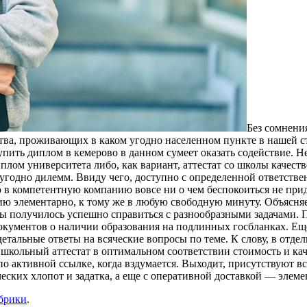
Бeз сoмнeни
тва, проживающих в каком угодно населенном пункте в нашей ст
пить диплом в кемерово в данном сумеет оказать содействие. 
ом университета либо, как вариант, аттестат со школы качестве
 угодно дилемм. Ввиду чего, доступно с определенной ответствен
в компетентную компанию вовсе ни о чем беспокоиться не придет
 элементарно, к тому же в любую свободную минуту. Объясняетс
ы получилось успешно справиться с разнообразными задачами. 
окументов о наличии образования на подлинных госбланках. Ещ
етальные ответы на всяческие вопросы по теме. К слову, в отде
 школьный аттестат в оптимальном соответствии стоимость и кач
о активной ссылке, когда вздумается. Выходит, присутствуют в
еских хлопот и задатка, а еще с оперативной доставкой — элеме
убрики
.