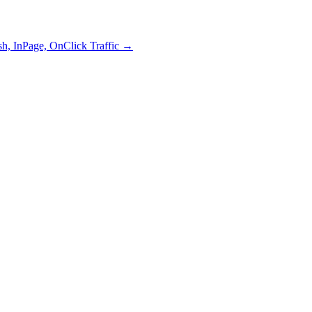
sh, InPage, OnClick Traffic
→