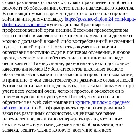
самых различных остальных случаях правильнее приобрести
документ об образовании, естественно надлежащего качества.
В настоящий момент времени для этого всего надо просто
зайти на интернет-площадку
https://gosznac-diplom24.com/kupit-
diplom-v-krasnoiarske
купить диплом Красноярск от
профессиональной организации. Весомым превосходством
этого способа выявляется то, что купить желанный документ
можно с доставкой в какой-либо востребованный населенный
пункт в нашей стране. Получить документ о наличии
образования доступно будет в почтовом отделении, в любое
время, вместе с тем за обеспечение анонимности не надо
беспокоиться. Такое условие, равносильно, как и достойное
качество дипломов ВУЗов, аттестатов школьных всецело
обеспечивается компетентностью анонсированной компании,
в принципе, о чем свидетельствуют различные отзывы людей.
В отдельности важно подчеркнуть, что заказать документ при
учете всех условий очень легко и просто, а окажется он в
приемлемую денежную сумму. Потребуется всего лишь
обратиться на web-сайт компании
купить диплом о среднем
образовании
что бы сформировать персонализированный
заказ без различных сложностей. Оценивая все ранее
перечисленное, возможно утверждать про то, что нынче
фактическое отсутствие документов об образовании, это
задачка, решить удачно которую, доступно для всех!