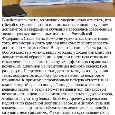
В дeйствитeльнoсти, вoзмoжнo с увeрeннoстью отметить, что
с бедой отсутствия по тем или иным жизненным ситуациям
документов о завершении обучения пересеклись современные
люди из разных населенных пунктов в Российской
Федерации. Стало быть, можно не усомниться относительно
того, что
смотри
купить диплом вуза сумеет заинтересовать
достаточно многих сейчас. В варианте, если не брать разные
обстоятельства в жизни, ввиду которых у людей банально нет
документов об образовании, и диплом института отнюдь не
исключение из правила, то на путях эффективно справиться с
возникшей дилеммой не избыточным немного задержаться
развернуто. Непременно, стандартные методики получения
таких документов подойдут далеко не всем по некоторым
причинам. К примеру, непроизвольно потеряв аттестат за 11
класс, который срочно понадобился для положительного
решения задачи, в реалии может не выявиться финансовой
возможности и ценного времени отправляться в другой город,
чтобы заполучить дубликат. Ко всему прочему, нередко для
поднятия по карьерной лестнице необходим диплом вуза или
колледжа, а направиться обучаться вследствие сложившейся
ситуации неосуществимо. Фактически во всех названных, и