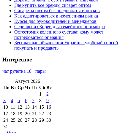
Где купить все бренды сигарет оптом
Сигареты оптом без предоплаты и рисков
Как адаптироваться к изменениям рынка
Курсы для руководителей и менеджеров
Сериалы из Кореи для семейного просмотра
Остеотомия коленного сустава: кому может
потребоваться операция
Бесплатные объявления Украины: удобный способ
покупать и продавать
Интересное
чат рулетка 18+ пары
Август 2026
Пн
Вт
Ср
Чт
Пт
Сб
Вс
1
2
3
4
5
6
7
8
9
10
11
12
13
14
15
16
17
18
19
20
21
22
23
24
25
26
27
28
29
30
31