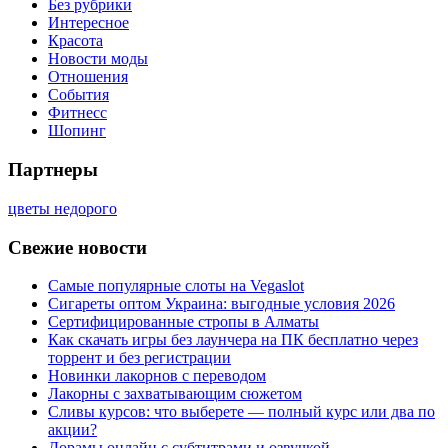
Без рубрики
Интересное
Красота
Новости моды
Отношения
События
Фитнесс
Шопинг
Партнеры
цветы недорого
Свежие новости
Самые популярные слоты на Vegaslot
Сигареты оптом Украина: выгодные условия 2026
Сертифицированные стропы в Алматы
Как скачать игры без лаунчера на ПК бесплатно через
торрент и без регистрации
Новинки лакорнов с переводом
Лакорны с захватывающим сюжетом
Сливы курсов: что выберете — полный курс или два по
акции?
Дорамы онлайн с субтитрами и озвучкой