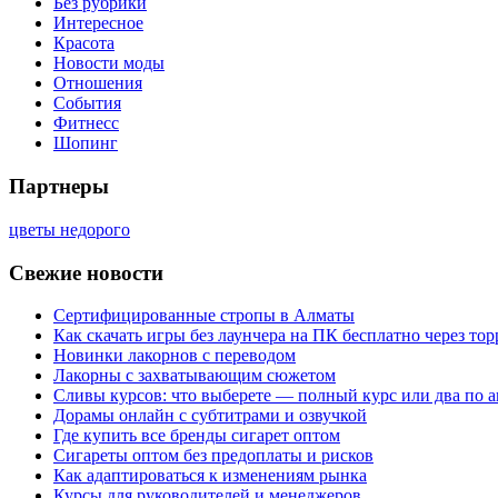
Без рубрики
Интересное
Красота
Новости моды
Отношения
События
Фитнесс
Шопинг
Партнеры
цветы недорого
Свежие новости
Сертифицированные стропы в Алматы
Как скачать игры без лаунчера на ПК бесплатно через тор
Новинки лакорнов с переводом
Лакорны с захватывающим сюжетом
Сливы курсов: что выберете — полный курс или два по 
Дорамы онлайн с субтитрами и озвучкой
Где купить все бренды сигарет оптом
Сигареты оптом без предоплаты и рисков
Как адаптироваться к изменениям рынка
Курсы для руководителей и менеджеров