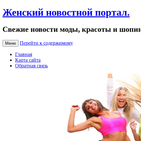
Женский новостной портал.
Свежие новости моды, красоты и шопи
Перейти к содержимому
Меню
Главная
Карта сайта
Обратная связь