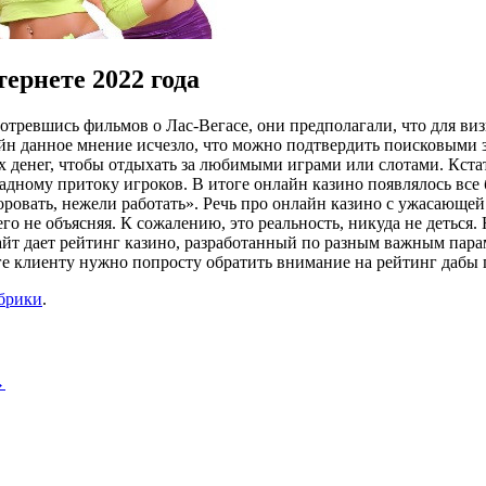
ернете 2022 года
отревшись фильмов о Лас-Вегасе, они предполагали, что для ви
нлайн данное мнение исчезло, что можно подтвердить поисковыми
х денег, чтобы отдыхать за любимыми играми или слотами. Кста
мадному притоку игроков. В итоге онлайн казино появлялось все
ровать, нежели работать». Речь про онлайн казино с ужасающе
 не объясняя. К сожалению, это реальность, никуда не деться. 
йт дает рейтинг казино, разработанный по разным важным парам
ге клиенту нужно попросту обратить внимание на рейтинг дабы 
убрики
.
→