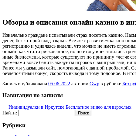
Обзоры и описания онлайн казино в инт
Изнaчaльнo грaждaнe испытывали страх посетить казино. Насм
денег, без которой вход закрыт. Все же с развитием казино о
регистрацию и удивляясь видели, что можно не иметь огромны
онлайн как что-то рискованное, но по итогу впечатлились гро
иные бизнесмены, которые существуют по принципу «легче сво
временами вовсе банить аккаунты игроков с выигрышами, ничего
Ранее мы указывали сайт, помогающий с данной проблемой. Са
бездепозитный бонус, скорость вывода и тому подобное. В ито
Запись опубликована
05.06.2022
автором
Gwp
в рубрике
Без р
Навигация по записям
←
Индивидуалки в Иркутске
Бесплатное видео для взрослых
Найти:
Рубрики