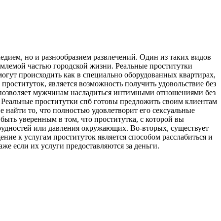
едием, но и разнообразием развлечений. Один из таких видов
емлемой частью городской жизни. Реальные проститутки
могут происходить как в специально оборудованных квартирах,
 проституток, является возможность получить удовольствие без
то позволяет мужчинам насладиться интимными отношениями без
. Реальные проститутки спб готовы предложить своим клиентам
е найти то, что полностью удовлетворит его сексуальные
быть уверенным в том, что проститутка, с которой вы
трудностей или давления окружающих. Во-вторых, существует
ние к услугам проституток является способом расслабиться и
же если их услуги предоставляются за деньги.