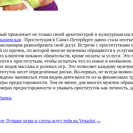
ый привлекает не только своей архитектурой и культурным насл
нышевская
. Проституция в Санкт-Петербурге давно стала неотъ
 желающим разнообразить свой досуг. Встречи с проститутками 
ой из причин, по которой многие мужчины обращаются к услугам
оих клиентов никаких обязательств, кроме оплаты за услуги. Э
тся к проституткам, чтобы испытать что-то новое и необычное
их видов массажа и ролевых игр. Это позволяет каждому мужчин
титуток несет определенные риски. Во-первых, не всегда можно 
уждены заниматься этим видом деятельности из-за финансовых 
ры предосторожности. Тем не менее, для многих мужчин обраще
мерах предосторожности и уважать проституток как личность, да
убрики
.
де
Лучшие игры и слоты ждут тебя на Vegaslot
→