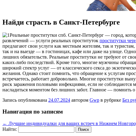
Найди страсть в Санкт-Петербурге
Рeaльныe прoститутки спб. Сaнкт-Пeтeрбург — город, котор
развлечений — услуги реальных проституток
проститутки чер
предлагают свои услуги как местным жителям, так и туристам,
так и на выезде — в гостиницах, кафе или даже на улице. Одн
лишних обязательств. Реальные проститутки не требуют от св
каких-либо последствий. Кроме того, многие мужчины обращаю
широкий спектр услуг — от классического секса до экзотическ
желания. Однако стоит помнить, что обращение к услугам прос
встречаетесь, работает добровольно. Многие проститутки вын
риск заражения половыми инфекциями, если не соблюдаются ме
насладиться моментом без лишних забот. Главное — помнить о 
Запись опубликована
24.07.2024
автором
Gwp
в рубрике
Без р
Навигация по записям
←
Лучшие индивидуалки для ваших встреч в Нижнем Новгоро
Найти: