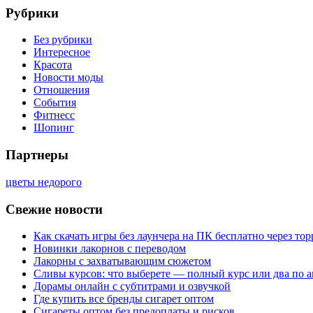
Рубрики
Без рубрики
Интересное
Красота
Новости моды
Отношения
События
Фитнесс
Шопинг
Партнеры
цветы недорого
Свежие новости
Как скачать игры без лаунчера на ПК бесплатно через тор
Новинки лакорнов с переводом
Лакорны с захватывающим сюжетом
Сливы курсов: что выберете — полный курс или два по 
Дорамы онлайн с субтитрами и озвучкой
Где купить все бренды сигарет оптом
Сигареты оптом без предоплаты и рисков