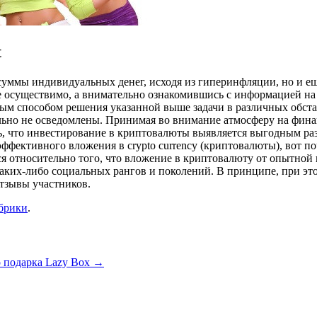
t
 суммы индивидуальных денег, исходя из гиперинфляции, но и 
е осуществимо, а внимательно ознакомившись с информацией на
ным способом решения указанной выше задачи в различных обста
ьно не осведомлены. Принимая во внимание атмосферу на финан
ь, что инвестирование в криптовалюты выявляется выгодным раз
эффективного вложения в crypto currency (криптовалюты), вот 
я относительно того, что вложение в криптовалюту от опытной к
ких-либо социальных рангов и поколений. В принципе, при это
тзывы участников.
убрики
.
о подарка Lazy Box
→