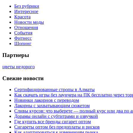
Без рубрики
Интересное
Красота
Новости моды
Отношения
События
Фитнесс
Шопинг
Партнеры
цветы недорого
Свежие новости
Сертифицированные стропы в Алматы
Как скачать игры без лаунчера на ПК бесплатно через тор
Новинки лакорнов с переводом
Лакорны с захватывающим сюжетом
Сливы курсов: что выберете — полный курс или два по 
Дорамы онлайн с субтитрами и озвучкой
Где купить все бренды сигарет оптом
Сигареты оптом без предоплаты и рисков
Как адаптироваться к изменениям рынка