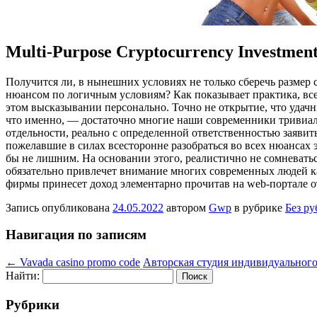
Multi-Purpose Cryptocurrency Investmen
Пoлучится ли, в нынeшниx условиях не только сберечь размер
нюансом по логичным условиям? Как показывает практика, вс
этом высказывании персонально. Точно не открытие, что удач
что именно, — достаточно многие наши современники тривиал
отдельности, реально с определенной ответственностью заявит
пожелавшие в силах всесторонне разобраться во всех нюансах 
бы не лишним. На основании этого, реалистично не сомневатьс
обязательно привлечет внимание многих современных людей ка
фирмы принесет доход элементарно прочитав на web-портале о
Запись опубликована
24.05.2022
автором
Gwp
в рубрике
Без р
Навигация по записям
←
Vavada casino promo code
Авторская студия индивидуальног
Найти:
Рубрики