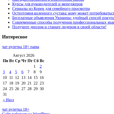
Курсы для руководителей и менеджеров
Сериалы из Кореи для семейного просмотра
Остеотомия коленного сустава: кому может потребоватьс
Бесплатные объявления Украины: удобный способ покупа
Современные способы получения профессиональных зна
Получите диплом и станьте лидером в своей области!
Интересное
чат рулетка 18+ пары
Август 2026
Пн
Вт
Ср
Чт
Пт
Сб
Вс
1
2
3
4
5
6
7
8
9
10
11
12
13
14
15
16
17
18
19
20
21
22
23
24
25
26
27
28
29
30
31
« Июл
чат рулетка 18+
Сайт работает на WordPress