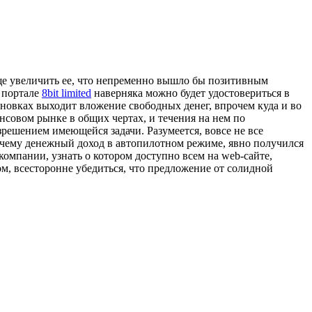
еще увеличить ее, что непременно вышло бы позитивным
 портале
8bit limited
наверняка можно будет удостовериться в
новках выходит вложение свободных денег, впрочем куда и во
совом рынке в общих чертах, и течения на нем по
решением имеющейся задачи. Разумеется, вовсе не все
почему денежный доход в автопилотном режиме, явно получился
омпании, узнать о котором доступно всем на web-сайте,
м, всесторонне убедиться, что предложение от солидной