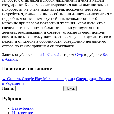
запросто с отправкой в любой населенный пункт в нашем
государстве. К слову, сориентироваться какой именно хамон
приобрести, не очень тяжелая затея, поскольку для этого
потребуется, только лишь с особым вниманием ознакомиться с
подробным описанием вкуснейших деликатесов в веб-
магазине при первом появлении желания. Упомянем, что в
специализированном веб-магазине присутствует много
дельных рекомендаций и советов, которые сумеют помочь
ощутить по максимуму наслаждения от лучших деликатесов в
целом, и от хамона в особенности, совершенно независимо
оттого по каким причинам он покупался.
Запись опубликована
21.07.2022
автором
Gwp
в рубрике
Без
рубрики
.
Навигация по записям
←
Cкачать Google Play Market на андроид
Спецодежда Procera
в Украине
→
Найти:
Рубрики
Без рубрики
Интересное