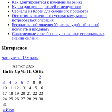
Как адаптироваться к изменениям рынка
Курсы для руководителей и менеджеров
Сериалы из Кореи для семейного просмотра
Остеотомия коленного сустава: кому может
потребоваться операция
Бесплатные объявления Украины: удобный способ
покупать и продавать
Современные способы получения профессиональных
знаний онлайн
Интересное
чат рулетка 18+ пары
Август 2026
Пн
Вт
Ср
Чт
Пт
Сб
Вс
1
2
3
4
5
6
7
8
9
10
11
12
13
14
15
16
17
18
19
20
21
22
23
24
25
26
27
28
29
30
31
« Июл