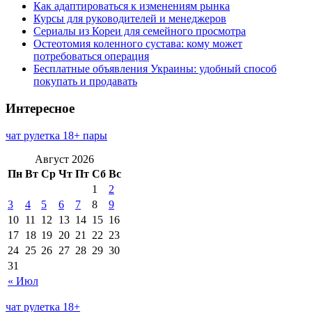
Как адаптироваться к изменениям рынка
Курсы для руководителей и менеджеров
Сериалы из Кореи для семейного просмотра
Остеотомия коленного сустава: кому может
потребоваться операция
Бесплатные объявления Украины: удобный способ
покупать и продавать
Интересное
чат рулетка 18+ пары
Август 2026
Пн
Вт
Ср
Чт
Пт
Сб
Вс
1
2
3
4
5
6
7
8
9
10
11
12
13
14
15
16
17
18
19
20
21
22
23
24
25
26
27
28
29
30
31
« Июл
чат рулетка 18+