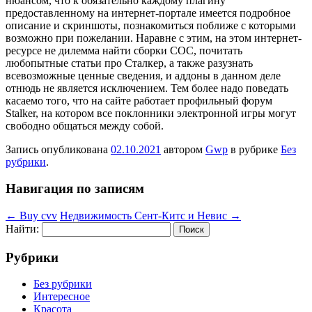
нюансом, что к обязательно каждому плагину
предоставленному на интернет-портале имеется подробное
описание и скриншоты, познакомиться поближе с которыми
возможно при пожелании. Наравне с этим, на этом интернет-
ресурсе не дилемма найти сборки СОС, почитать
любопытные статьи про Сталкер, а также разузнать
всевозможные ценные сведения, и аддоны в данном деле
отнюдь не является исключением. Тем более надо поведать
касаемо того, что на сайте работает профильный форум
Stalker, на котором все поклонники электронной игры могут
свободно общаться между собой.
Запись опубликована
02.10.2021
автором
Gwp
в рубрике
Без
рубрики
.
Навигация по записям
←
Buy cvv
Недвижимость Сент-Китс и Невис
→
Найти:
Рубрики
Без рубрики
Интересное
Красота