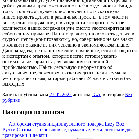
воспользоваться услугами надежной организации в целом, и
действующими предложениями от неё в отдельности. Ввиду
того, что в этом случае точно получится отыскать куда
инвестировать деньги в различные проекты, в том числе и
возведение сооружений, в выгодности которого немалое
количество наших сограждан уже смогло удостовериться на
собственном примере. Например, доступно вложить деньги в
crypto currency (криптовалюты), но, совершенно не все знают
в конкретно какие из них успешно в экономическом плане.
Данная задача, не станет тяжелой, в варианте, если обращаться
к экспертам с опытом, которые всегда готовы указать
оптимальные варианты для вложения с солидной
прибыльностью. Найти детальную информацию об
актуальных предложениях вложения денег не дилемма на
web-портале фирмы, который работает 24 часа в сутки и без
выходных.
Запись опубликована
27.05.2022
автором
Gwp
в рубрике
Без
рубрики
.
Навигация по записям
←
Авторская студия индивидуального подарка Lazy Box
Ручки Оптом — пластиковые, бумажные, металлические для
гравировки и печати
→