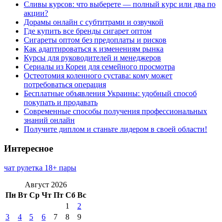
Сливы курсов: что выберете — полный курс или два по
акции?
Дорамы онлайн с субтитрами и озвучкой
Где купить все бренды сигарет оптом
Сигареты оптом без предоплаты и рисков
Как адаптироваться к изменениям рынка
Курсы для руководителей и менеджеров
Сериалы из Кореи для семейного просмотра
Остеотомия коленного сустава: кому может
потребоваться операция
Бесплатные объявления Украины: удобный способ
покупать и продавать
Современные способы получения профессиональных
знаний онлайн
Получите диплом и станьте лидером в своей области!
Интересное
чат рулетка 18+ пары
Август 2026
Пн
Вт
Ср
Чт
Пт
Сб
Вс
1
2
3
4
5
6
7
8
9